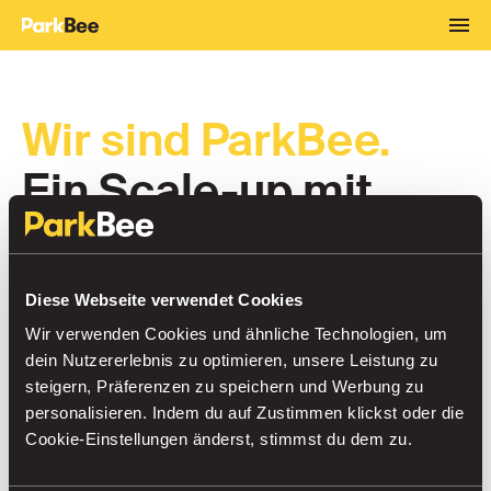
Wir sind ParkBee.
Ein Scale-up mit
einer Mission
Urbanisierung und Bevölkerungswachstum
Diese Webseite verwendet Cookies
erhöhen den Druck auf den städtischen Raum.
Wir verwenden Cookies und ähnliche Technologien, um
Dies stellt die Städte vor Herausforderungen in
dein Nutzererlebnis zu optimieren, unsere Leistung zu
steigern, Präferenzen zu speichern und Werbung zu
Bezug auf Zugänglichkeit und Lebensqualität. In
personalisieren. Indem du auf Zustimmen klickst oder die
der Zwischenzeit bleibt viel Platz ungenutzt. Wir
Cookie-Einstellungen änderst, stimmst du dem zu.
wollen diesen Raum für Kommunen,