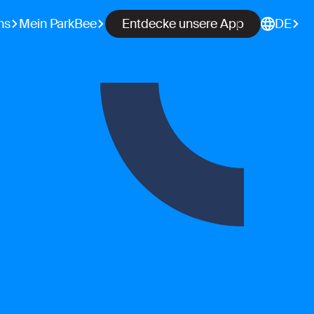
ns
Mein ParkBee
Entdecke unsere App
DE