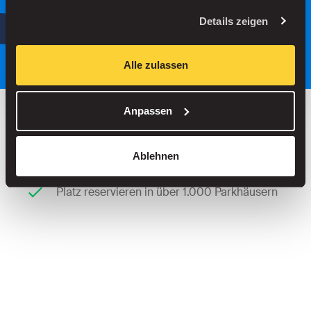
oder
Details zeigen
Parken Sie intelligenter, mit unserer
App.
Alle zulassen
Anpassen
Bis zu 30 % sparen in unseren Parkhäusern
Ablehnen
Keine Servicegebühren beim Straßenparken
Platz reservieren in über 1.000 Parkhäusern