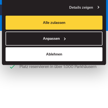
oder
Details zeigen
Parken Sie intelligenter, mit unserer
App.
Alle zulassen
Anpassen
Bis zu 30 % sparen in unseren Parkhäusern
Ablehnen
Keine Servicegebühren beim Straßenparken
Platz reservieren in über 1.000 Parkhäusern