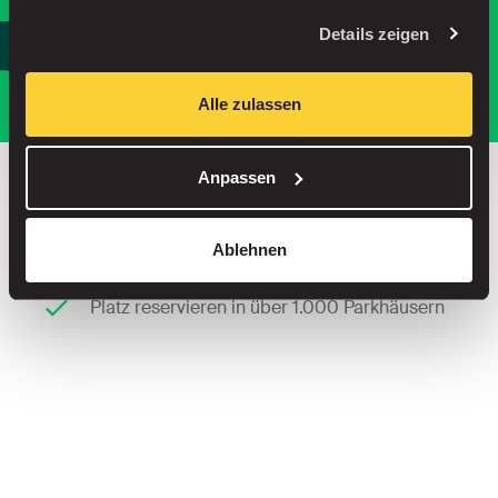
oder
Details zeigen
Parken Sie intelligenter, mit unserer
App.
Alle zulassen
Anpassen
Bis zu 30 % sparen in unseren Parkhäusern
Ablehnen
Keine Servicegebühren beim Straßenparken
Platz reservieren in über 1.000 Parkhäusern