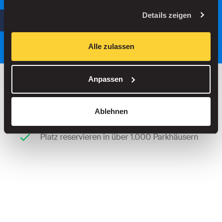
oder
Details zeigen
Parken Sie intelligenter, mit unserer
App.
Alle zulassen
Anpassen
Bis zu 30 % sparen in unseren Parkhäusern
Ablehnen
Keine Servicegebühren beim Straßenparken
Platz reservieren in über 1.000 Parkhäusern