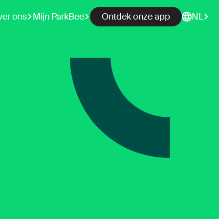
ver ons
Mijn ParkBee
Ontdek onze app
NL