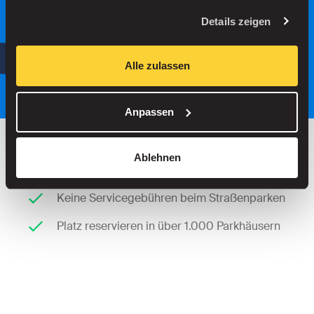
Suche
Details zeigen
oder
Parken Sie intelligenter, mit unserer
Alle zulassen
App.
Anpassen
Ablehnen
Bis zu 30 % sparen in unseren Parkhäusern
Keine Servicegebühren beim Straßenparken
Platz reservieren in über 1.000 Parkhäusern