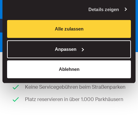
Suche
Details zeigen
oder
Parken Sie intelligenter, mit unserer
Alle zulassen
App.
Anpassen
Ablehnen
Bis zu 30 % sparen in unseren Parkhäusern
Keine Servicegebühren beim Straßenparken
Platz reservieren in über 1.000 Parkhäusern