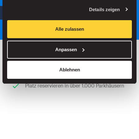
oder
Details zeigen
Parken Sie intelligenter, mit unserer
App.
Alle zulassen
Anpassen
Bis zu 30 % sparen in unseren Parkhäusern
Ablehnen
Keine Servicegebühren beim Straßenparken
Platz reservieren in über 1.000 Parkhäusern