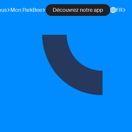
ous
Mon ParkBee
Découvrez notre app
FR