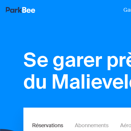
Ga
Se garer pr
du Malieve
Réservations
Abonnements
Aéro