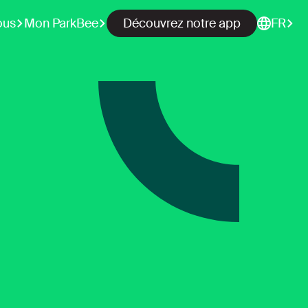
ous
Mon ParkBee
Découvrez notre app
FR