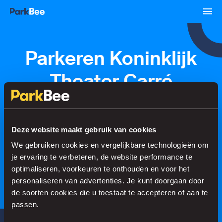
Parkeren Koninklijk
Theater Carré
Reserveren
Abonnementen
Luchthaven
Deze website maakt gebruik van cookies
We gebruiken cookies en vergelijkbare technologieën om
Regel je parkeerplek in no time
je ervaring te verbeteren, de website performance te
optimaliseren, voorkeuren te onthouden en voor het
personaliseren van advertenties. Je kunt doorgaan door
de soorten cookies die u toestaat te accepteren of aan te
Zoeken
passen.
of