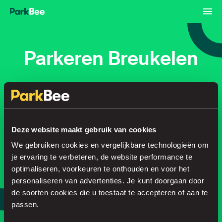
Parkeren Breukelen
Reserveren
Abonnementen
Luchthaven
Deze website maakt gebruik van cookies
Regel je parkeerplek in no time
We gebruiken cookies en vergelijkbare technologieën om
je ervaring te verbeteren, de website performance te
optimaliseren, voorkeuren te onthouden en voor het
Zoeken
personaliseren van advertenties. Je kunt doorgaan door
de soorten cookies die u toestaat te accepteren of aan te
of
Parkeer slimmer, met onze app.
passen.