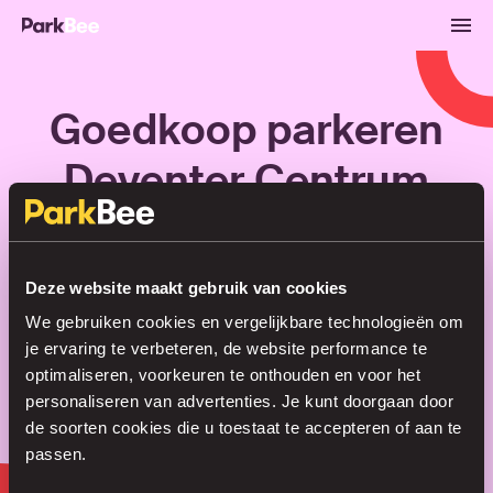
Goedkoop parkeren
Deventer Centrum
Reserveren
Abonnementen
Luchthaven
Deze website maakt gebruik van cookies
We gebruiken cookies en vergelijkbare technologieën om
Regel je parkeerplek in no time
je ervaring te verbeteren, de website performance te
optimaliseren, voorkeuren te onthouden en voor het
personaliseren van advertenties. Je kunt doorgaan door
de soorten cookies die u toestaat te accepteren of aan te
Zoeken
passen.
of