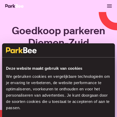
Goedkoop parkeren
Diemen-Zuid
Reserveren
Abonnementen
Luchthaven
Deze website maakt gebruik van cookies
We gebruiken cookies en vergelijkbare technologieën om
Regel je parkeerplek in no time
je ervaring te verbeteren, de website performance te
optimaliseren, voorkeuren te onthouden en voor het
personaliseren van advertenties. Je kunt doorgaan door
de soorten cookies die u toestaat te accepteren of aan te
Zoeken
passen.
of