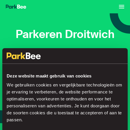
Parkeren Droitwich
Reserveren
Abonnementen
Luchthaven
Deze website maakt gebruik van cookies
Regel je parkeerplek in no time
We gebruiken cookies en vergelijkbare technologieën om
je ervaring te verbeteren, de website performance te
optimaliseren, voorkeuren te onthouden en voor het
Zoeken
personaliseren van advertenties. Je kunt doorgaan door
de soorten cookies die u toestaat te accepteren of aan te
of
Parkeer slimmer, met onze app.
passen.