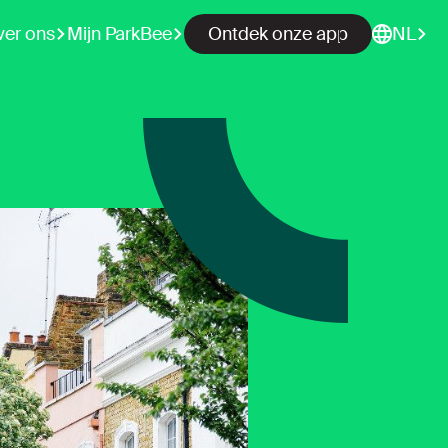
ver ons
Mijn ParkBee
Ontdek onze app
NL