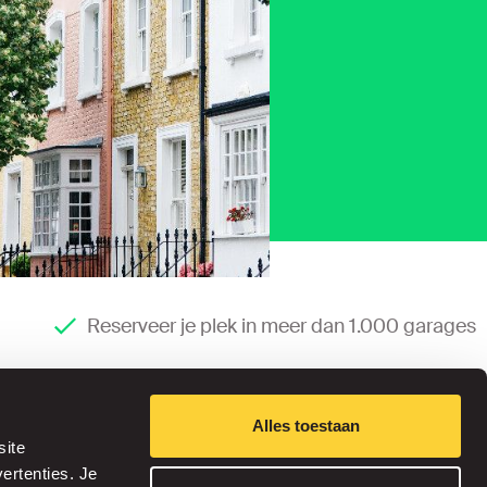
Reserveer je plek in meer dan 1.000 garages
Alles toestaan
site
ertenties. Je