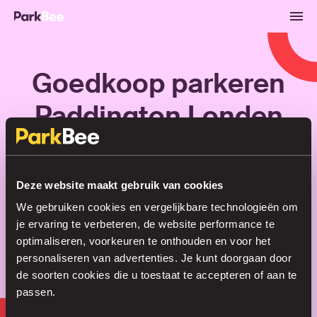
Goedkoop parkeren
Paddington Londen
Reserveren
Abonnementen
Luchthaven
Deze website maakt gebruik van cookies
We gebruiken cookies en vergelijkbare technologieën om
Regel je parkeerplek in no time
je ervaring te verbeteren, de website performance te
optimaliseren, voorkeuren te onthouden en voor het
personaliseren van advertenties. Je kunt doorgaan door
de soorten cookies die u toestaat te accepteren of aan te
Zoeken
passen.
of