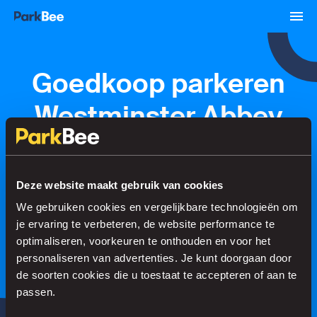
Goedkoop parkeren
Westminster Abbey
Reserveren
Abonnementen
Luchthaven
Deze website maakt gebruik van cookies
We gebruiken cookies en vergelijkbare technologieën om
Regel je parkeerplek in no time
je ervaring te verbeteren, de website performance te
optimaliseren, voorkeuren te onthouden en voor het
personaliseren van advertenties. Je kunt doorgaan door
de soorten cookies die u toestaat te accepteren of aan te
Zoeken
passen.
of