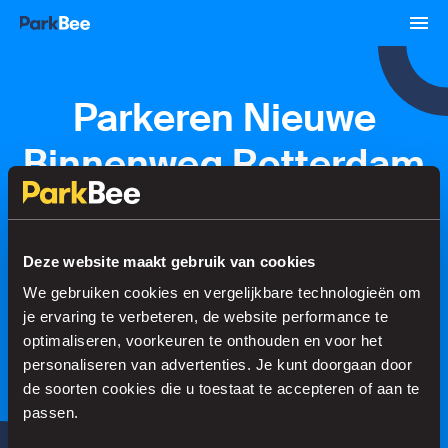
Parkeren Nieuwe
Binnenweg Rotterdam
Reserveren
Abonnementen
Luchthaven
Deze website maakt gebruik van cookies
We gebruiken cookies en vergelijkbare technologieën om
Regel je parkeerplek in no time
je ervaring te verbeteren, de website performance te
optimaliseren, voorkeuren te onthouden en voor het
personaliseren van advertenties. Je kunt doorgaan door
de soorten cookies die u toestaat te accepteren of aan te
Zoeken
passen.
of