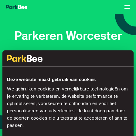
Parkeren Worcester
Reserveren
Abonnementen
Luchthaven
Deze website maakt gebruik van cookies
Regel je parkeerplek in no time
We gebruiken cookies en vergelijkbare technologieën om
je ervaring te verbeteren, de website performance te
optimaliseren, voorkeuren te onthouden en voor het
Zoeken
personaliseren van advertenties. Je kunt doorgaan door
de soorten cookies die u toestaat te accepteren of aan te
of
Parkeer slimmer, met onze app.
passen.