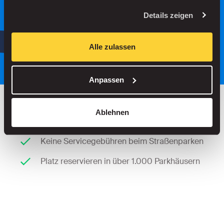
Suche
Details zeigen
oder
Parken Sie intelligenter, mit unserer
Alle zulassen
App.
Anpassen
Ablehnen
Bis zu 30 % sparen in unseren Parkhäusern
Keine Servicegebühren beim Straßenparken
Platz reservieren in über 1.000 Parkhäusern