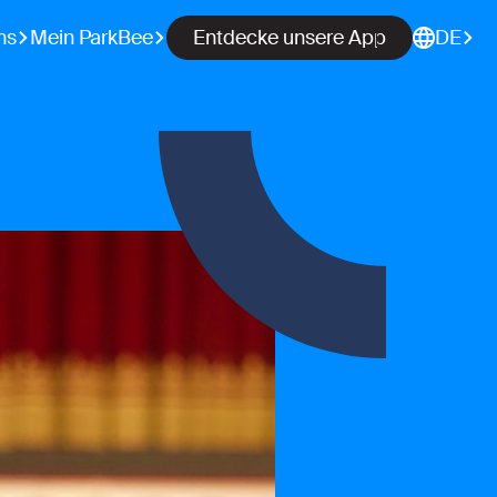
ns
Mein ParkBee
Entdecke unsere App
DE