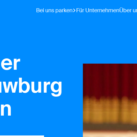
Bei uns parken
Für Unternehmen
Über u
er
uwburg
en