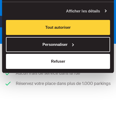
Recherche
Afficher les détails
ou
Stationnez plus intelligemment grâce
à notre application.
Tout autoriser
Personnaliser
Refuser
Économisez jusqu’à 30 % dans nos parkings
Aucun frais de service dans la rue
Réservez votre place dans plus de 1.000 parkings