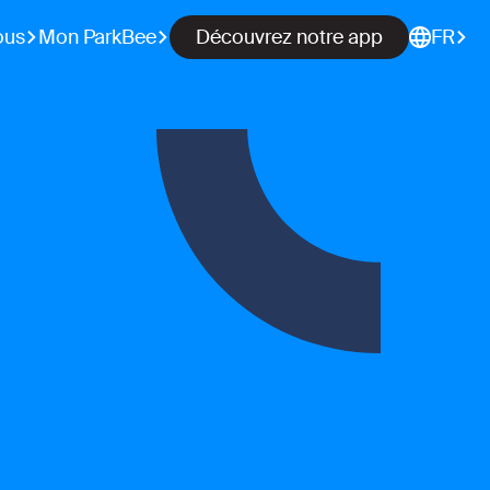
ous
Mon ParkBee
Découvrez notre app
FR