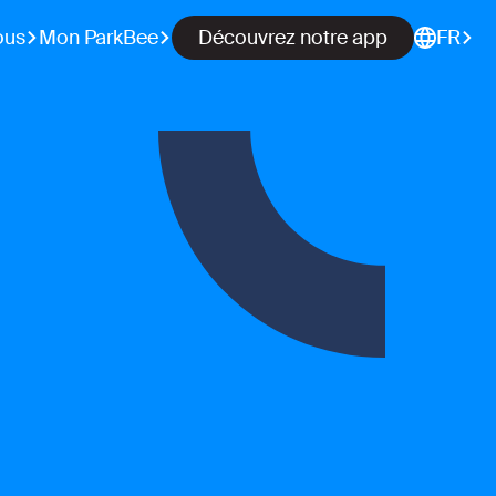
ous
Mon ParkBee
Découvrez notre app
FR