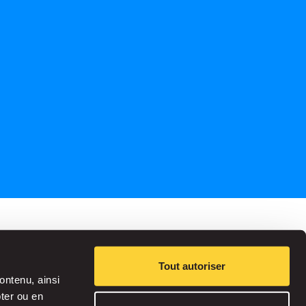
Réservez votre place dans plus de 1.000
Tout autoriser
parkings
ontenu, ainsi
pter ou en