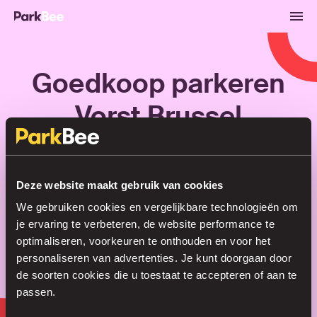
Goedkoop parkeren
Vorst Brussel
Reserveren
Abonnementen
Luchthaven
Deze website maakt gebruik van cookies
We gebruiken cookies en vergelijkbare technologieën om
Regel je parkeerplek in no time
je ervaring te verbeteren, de website performance te
optimaliseren, voorkeuren te onthouden en voor het
personaliseren van advertenties. Je kunt doorgaan door
de soorten cookies die u toestaat te accepteren of aan te
Zoeken
passen.
of