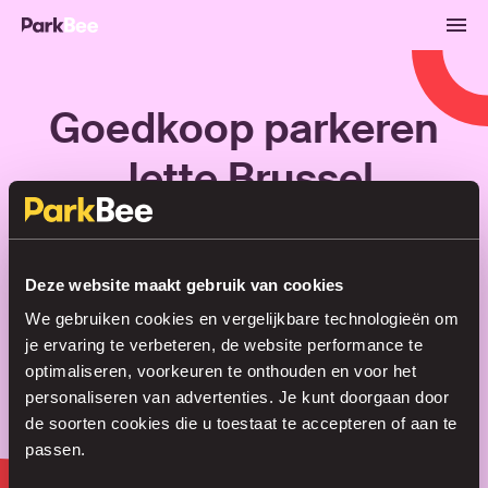
Goedkoop parkeren
Jette Brussel
Reserveren
Abonnementen
Luchthaven
Deze website maakt gebruik van cookies
We gebruiken cookies en vergelijkbare technologieën om
Regel je parkeerplek in no time
je ervaring te verbeteren, de website performance te
optimaliseren, voorkeuren te onthouden en voor het
personaliseren van advertenties. Je kunt doorgaan door
de soorten cookies die u toestaat te accepteren of aan te
Zoeken
passen.
of