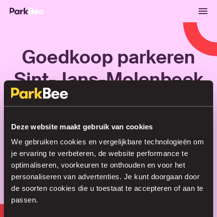
Goedkoop parkeren
Sint-Jans-Molenbeek
Reserveren
Abonnementen
Luchthaven
Deze website maakt gebruik van cookies
We gebruiken cookies en vergelijkbare technologieën om
Regel je parkeerplek in no time
je ervaring te verbeteren, de website performance te
optimaliseren, voorkeuren te onthouden en voor het
personaliseren van advertenties. Je kunt doorgaan door
de soorten cookies die u toestaat te accepteren of aan te
Zoeken
passen.
of